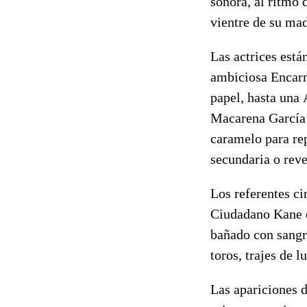
sonora, al ritmo d
vientre de su mad
Las actrices está
ambiciosa Encarn
papel, hasta una
Macarena García 
caramelo para rep
secundaria o rev
Los referentes ci
Ciudadano Kane d
bañado con sangre
toros, trajes de l
Las apariciones 