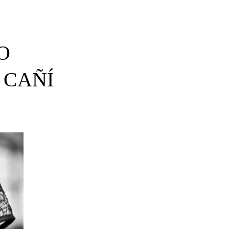
O
 CAÑÍ