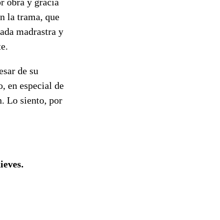
or obra y gracia
n la trama, que
vada madrastra y
te.
esar de su
o, en especial de
n. Lo siento, por
ieves.