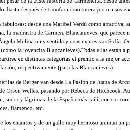
el pesar de la triste historia de Carmencita, desde antes
re hasta después de triunfar como torera junto a sus en
n fabulosas: desde una Maribel Verdú como atractiva, ar
a, la madrastra de Carmen, Blancanieves, que parece n
 Ángela Molina muy sentida y unas expresivas Sofía Or
(como la jovencita Blancanieves).Todas ellas están a p
artirse en distintas categorías el premio a la mejor actr
elación, respectivamente (para las Blancanieves).
néfilas de Berger van desde La Pasión de Juana de Arco
e Orson Welles, pasando por Rebeca de Hitchcock. Au
, sudor y lágrimas de la España más cañí, con sus tore
uces, flamenco, etc.
de los enanitos y de un gallo muy hermoso animan un po