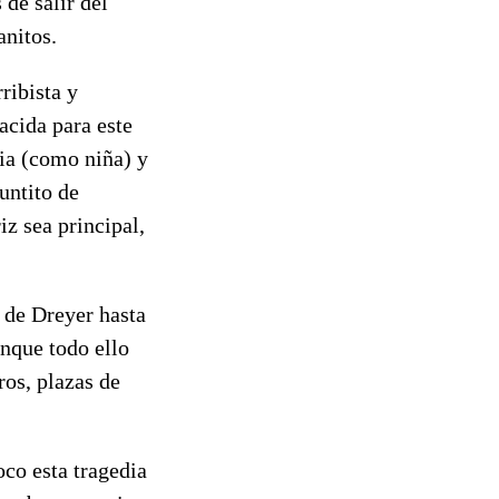
 de salir del
anitos.
ribista y
acida para este
ia (como niña) y
untito de
iz sea principal,
 de Dreyer hasta
nque todo ello
ros, plazas de
co esta tragedia